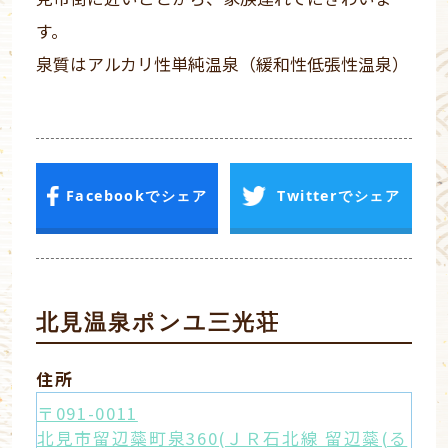
す。
泉質はアルカリ性単純温泉（緩和性低張性温泉）
Facebookでシェア
Twitterでシェア
北見温泉ポンユ三光荘
住所
〒091-0011
北見市留辺蘂町泉360(ＪＲ石北線 留辺蘂(る