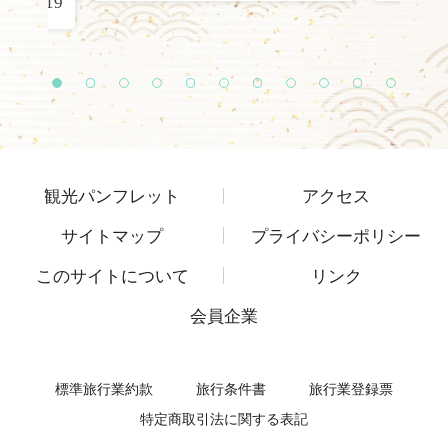
22.01.19
1
2
3
4
5
6
7
8
9
1
1
0
1
観光パンフレット
アクセス
サイトマップ
プライバシーポリシー
このサイトについて
リンク
会員企業
標準旅行業約款
旅行条件書
旅行業登録票
特定商取引法に関する表記