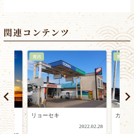
関連コンテンツ
常呂
常呂
ーキン
リョーセキ
カメラ
2022.02.28