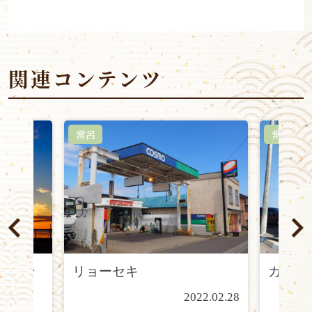
関連コンテンツ
常呂
常呂
ーキン
リョーセキ
カメラ
2022.02.28