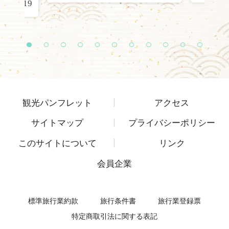
22.01.19
1
2
3
4
5
6
7
8
9
1
1
0
1
観光パンフレット
アクセス
サイトマップ
プライバシーポリシー
このサイトについて
リンク
会員企業
標準旅行業約款
旅行条件書
旅行業登録票
特定商取引法に関する表記