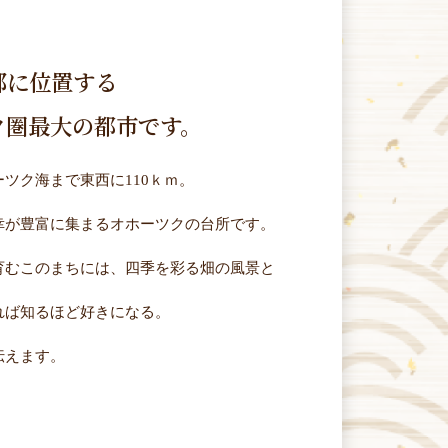
部に位置する
ク圏最大の都市です。
ツク海まで東西に110ｋｍ。
幸が豊富に集まるオホーツクの台所です。
育むこのまちには、四季を彩る畑の風景と
れば知るほど好きになる。
伝えます。