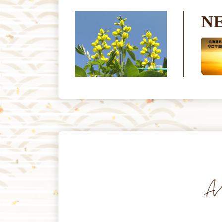
N
2026.07.24
ワッカ原生花園から望むサロマ
湖の夕陽等ライブ配信