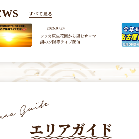
EWS
すべて見る
2026.07.07
女満別・旭川－名古屋（中部）
線 季節運航（2026 7/17~2...
エリアガイド