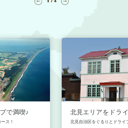
/
4
ブで満喫♪
北見エリアをドライ
コース！
北見自治区をぐるりとドライブ