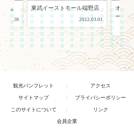
東武イーストモール端野店
オホー
1
2
3
4
5
6
7
8
9
1
1
1
ー
0
1
2
1
1
1
1
1
1
1
2
2
2
2
2
22.02.28
2022.03.01
3
4
5
6
7
8
9
0
1
2
3
4
2
2
2
2
2
3
3
3
3
3
3
3
5
6
7
8
9
0
1
2
3
4
5
6
3
3
3
4
4
4
4
4
4
4
4
4
7
8
9
0
1
2
3
4
5
6
7
8
4
5
5
5
5
5
5
5
5
5
5
6
9
0
1
2
3
4
5
6
7
8
9
0
6
6
6
6
6
6
6
6
6
7
7
7
1
2
3
4
5
6
7
8
9
0
1
2
7
7
7
7
7
7
7
8
8
8
8
8
3
4
5
6
7
8
9
0
1
2
3
4
8
5
観光パンフレット
アクセス
サイトマップ
プライバシーポリシー
このサイトについて
リンク
会員企業