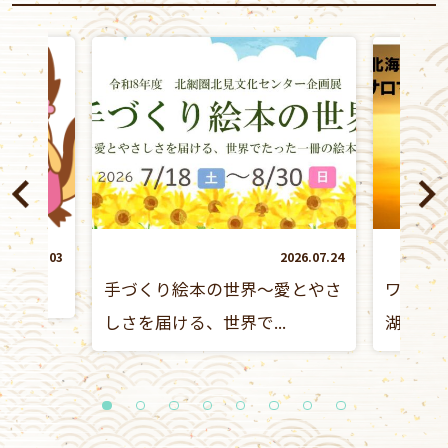
2025.06.03
2026.07.24
ちゃん
手づくり絵本の世界～愛とやさ
ワッカ
しさを届ける、世界で...
湖の夕
1
2
3
4
5
6
7
8