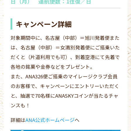
日（月） 運航便数：1往復／日
キャンペーン詳細
対象期間中に、名古屋（中部）＝旭川発着便また
は、名古屋（中部）＝女満別発着便にご搭乗いた
だくと（片道利用でも可）、到着空港にて先着で
各地の銘菓や金券などをプレゼント。
また、ANA326便ご搭乗のマイレージクラブ会員
のお客様で、キャンペーンにエントリーいただく
と、抽選で70名様にANASKYコインが当たるチャ
ンスも！
詳細は
ANA公式ホームページ
へ