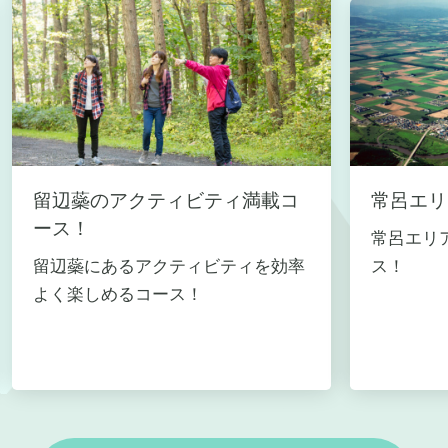
留辺蘂のアクティビティ満載コ
常呂エリ
ース！
常呂エリ
留辺蘂にあるアクティビティを効率
ス！
よく楽しめるコース！