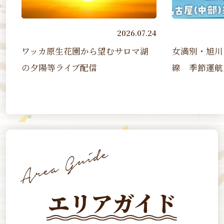
2026.07.24
ッカ原生花園から望むサロマ湖
女満別・旭川－名古屋
夕陽等ライブ配信
線 季節運航（2026 7/1
エリアガイド