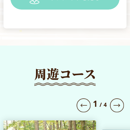
周遊コース
1
/
4