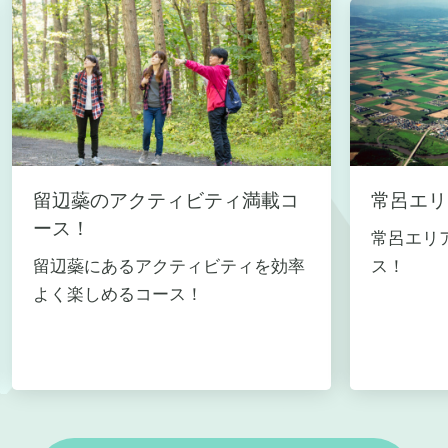
留辺蘂のアクティビティ満載コ
常呂エリ
ース！
常呂エリ
留辺蘂にあるアクティビティを効率
ス！
よく楽しめるコース！