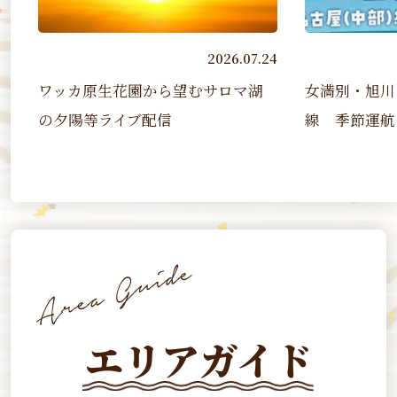
07.24
2026.07.07
マ湖
女満別・旭川－名古屋（中部）
第４１回
線 季節運航（2026 7/17~2...
ソン
エリアガイド