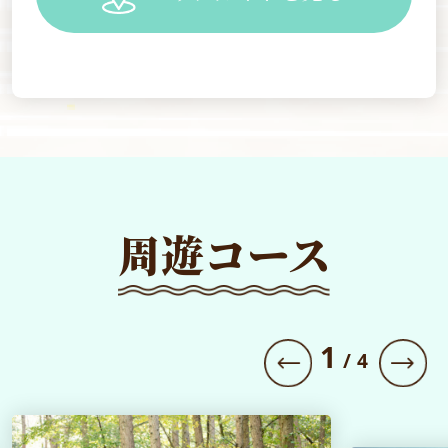
周遊コース
1
/
4