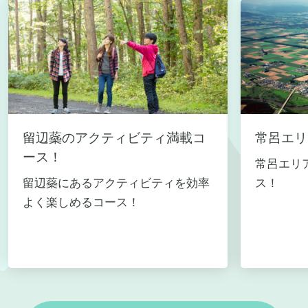
留辺蘂のアクティビティ満載コ
常呂エリ
ース！
常呂エリ
留辺蘂にあるアクティビティを効率
ス！
よく楽しめるコース！