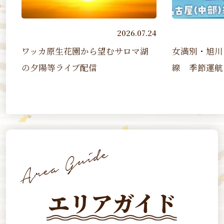
24
2026.07.07
女満別・旭川－名古屋（中部）
第４１回たん
線 季節運航（2026 7/17~2...
ソン
エリアガイド