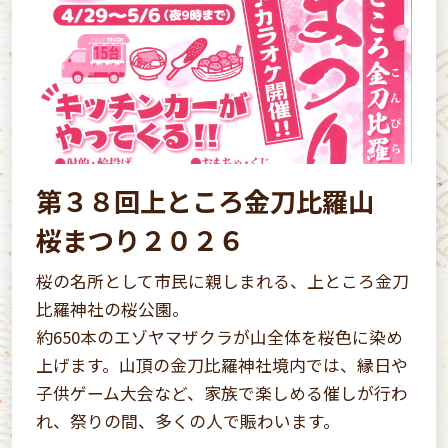
第３８回上ところ金刀比羅山
桜まつり２０２６
桜の名所として市民に親しまれる、上ところ金刀
比羅神社の桜公園。
約650本のエゾヤマザクラが山全体を桜色に染め
上げます。山頂の金刀比羅神社境内では、縁日や
子供ゲーム大会など、家族で楽しめる催しが行わ
れ、祭りの間、多くの人で賑わいます。