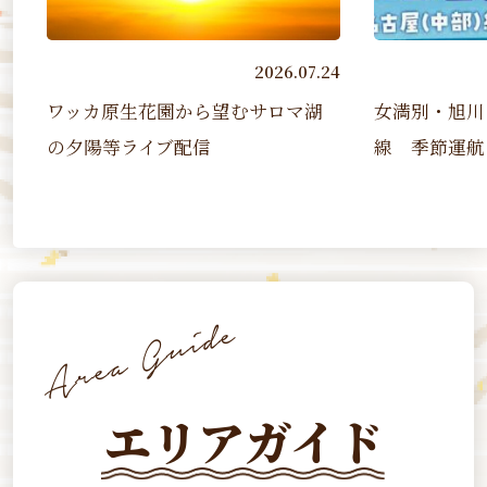
2026.07.24
2026.07.07
サロマ湖
女満別・旭川－名古屋（中部）
第４
線 季節運航（2026 7/17~2...
ソ
エリアガイド