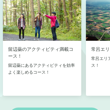
留辺蘂のアクティビティ満載コ
常呂エリ
ース！
常呂エリ
留辺蘂にあるアクティビティを効率
ス！
よく楽しめるコース！