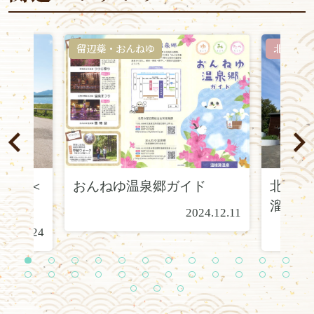
留辺蘂・おんねゆ
北見
花園 ＜
おんねゆ温泉郷ガイド
北見ハ
溜館
2024.12.11
21.12.24
1
2
3
4
5
6
7
8
9
1
1
1
0
1
2
1
1
1
1
1
1
1
2
2
2
2
2
3
4
5
6
7
8
9
0
1
2
3
4
2
2
2
5
6
7