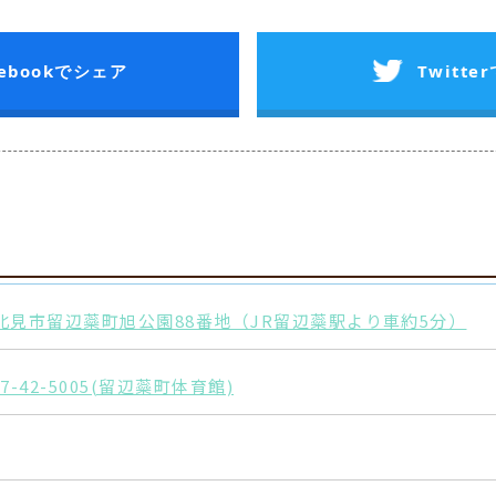
cebookでシェア
Twitt
北見市留辺蘂町旭公園88番地（JR留辺蘂駅より車約5分）
57-42-5005(留辺蘂町体育館)