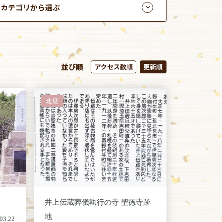
カテゴリから選ぶ
並び順
アクセス数順
更新順
北見
井上伝蔵葬儀執行の寺 聖徳寺跡
地
03.22