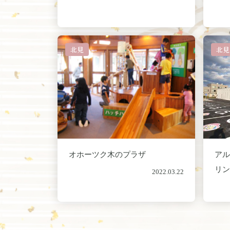
北見
北見
オホーツク木のプラザ
ア
リ
2022.03.22