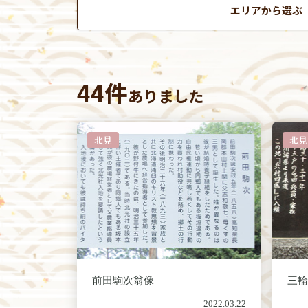
エリアから選ぶ
44件
ありました
北見
北見
前田駒次翁像
三
2022.03.22