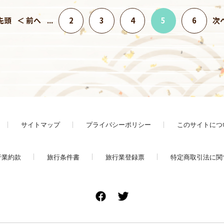
先頭
＜ 前へ
...
2
3
4
5
6
次
サイトマップ
プライバシーポリシー
このサイトにつ
行業約款
旅行条件書
旅行業登録票
特定商取引法に関