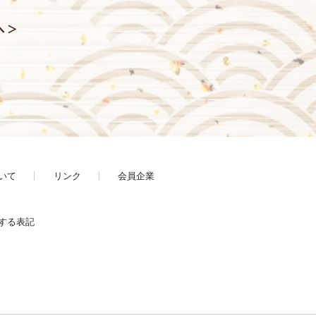
へ ＞
いて
リンク
会員企業
する表記