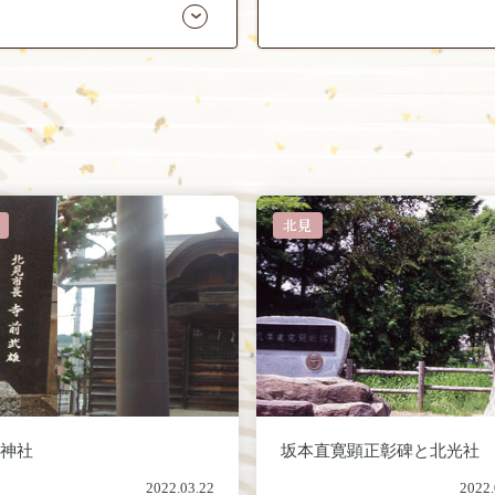
北見
輪神社
坂本直寛顕正彰碑と北光社
2022.03.22
2022.