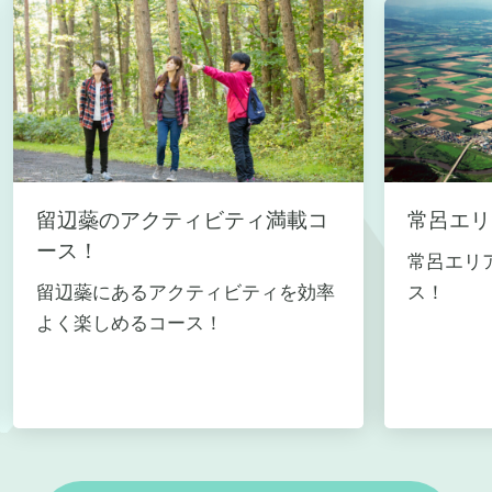
留辺蘂のアクティビティ満載コ
常呂エリ
ース！
常呂エリ
留辺蘂にあるアクティビティを効率
ス！
よく楽しめるコース！