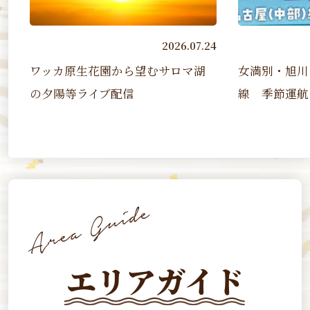
24
2026.07.24
ワッカ原生花園から望むサロマ湖
女満別・旭川
の夕陽等ライブ配信
線 季節運航（20
エリアガイド