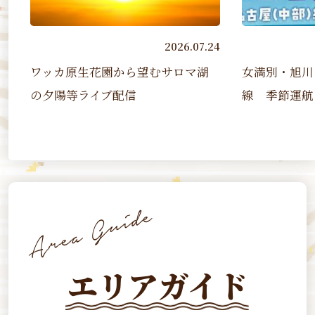
2026.07.24
2026.07.07
から望むサロマ湖
女満別・旭川－名古屋（中部）
配信
線 季節運航（2026 7/17~2...
エリアガイド