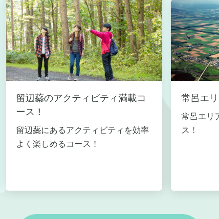
留辺蘂のアクティビティ満載コ
常呂エリ
ース！
常呂エリ
留辺蘂にあるアクティビティを効率
ス！
よく楽しめるコース！