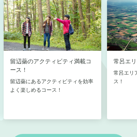
留辺蘂のアクティビティ満載コ
常呂エリ
ース！
常呂エリ
留辺蘂にあるアクティビティを効率
ス！
よく楽しめるコース！