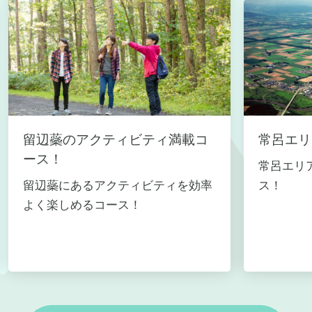
留辺蘂のアクティビティ満載コ
常呂エリ
ース！
常呂エリ
留辺蘂にあるアクティビティを効率
ス！
よく楽しめるコース！