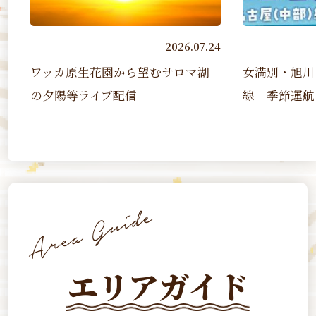
2026.07.24
2026.07.07
から望むサロマ湖
女満別・旭川－名古屋（中部）
配信
線 季節運航（2026 7/17~2...
エリアガイド