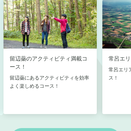
留辺蘂のアクティビティ満載コ
常呂エリ
ース！
常呂エリ
留辺蘂にあるアクティビティを効率
ス！
よく楽しめるコース！