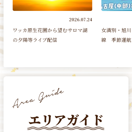
2026.07.24
202
生花園から望むサロマ湖
女満別・旭川－名古屋（中
ライブ配信
線 季節運航（2026 7/17~2..
エリアガイド