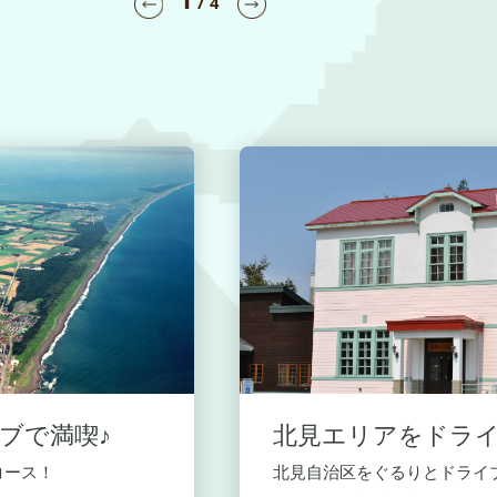
/
4
ブで満喫♪
北見エリアをドライ
コース！
北見自治区をぐるりとドライブ