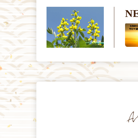
N
2026.07.24
ワッカ原生花園から望むサロマ
湖の夕陽等ライブ配信