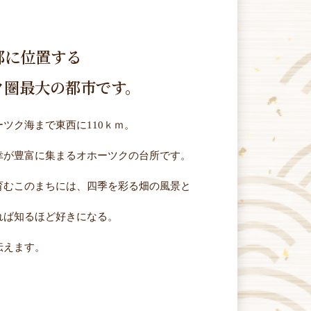
部に位置する
ク圏最大の都市です。
ツク海まで東西に110ｋｍ。
幸が豊富に集まるオホーツクの台所です。
育むこのまちには、四季を彩る畑の風景と
れば知るほど好きになる。
伝えます。