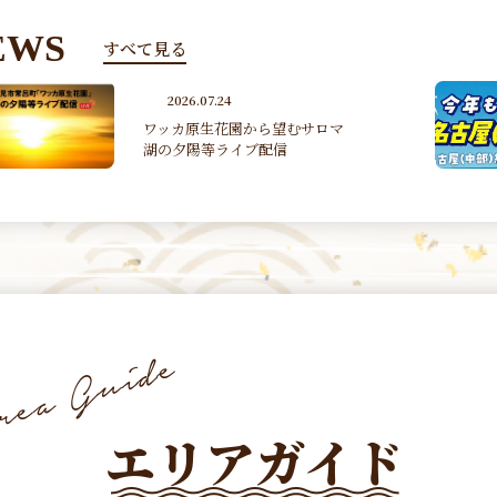
EWS
すべて見る
2026.07.07
女満別・旭川－名古屋（中部）
線 季節運航（2026 7/17~2...
エリアガイド