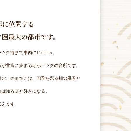
部に位置する
ク圏最大の都市です。
ツク海まで東西に110ｋｍ。
幸が豊富に集まるオホーツクの台所です。
育むこのまちには、四季を彩る畑の風景と
れば知るほど好きになる。
伝えます。