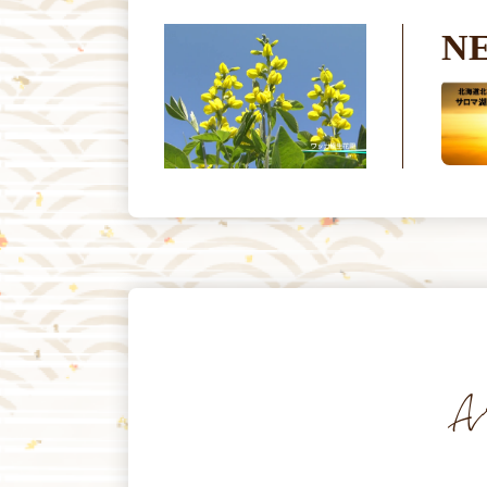
N
2026.07.24
ワッカ原生花園から望むサロマ
湖の夕陽等ライブ配信