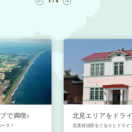
/
4
ブで満喫♪
北見エリアをドライ
コース！
北見自治区をぐるりとドライブ