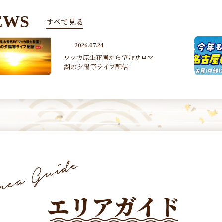
EWS
すべて見る
2026.07.07
女満別・旭川－名古屋（中部）
線 季節運航（2026 7/17~2...
エリアガイド