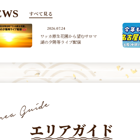
EWS
すべて見る
2026.07.07
女満別・旭川－名古屋（中部）
線 季節運航（2026 7/17~2...
エリアガイド