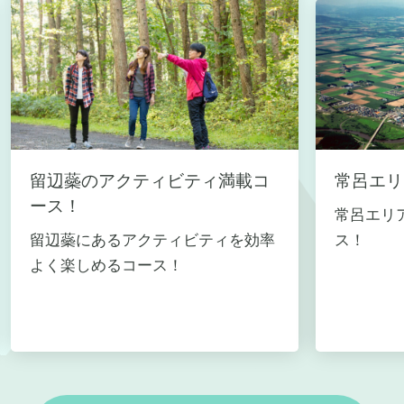
留辺蘂のアクティビティ満載コ
常呂エリ
ース！
常呂エリ
留辺蘂にあるアクティビティを効率
ス！
よく楽しめるコース！