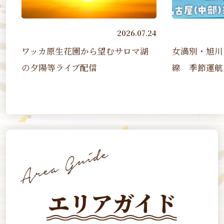
7.24
2026.07.07
湖
女満別・旭川－名古屋（中部）
第４１回た
線 季節運航（2026 7/17~2...
ソン
エリアガイド