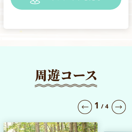
周遊コース
1
/
4